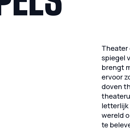
PELS
Theater 
spiegel 
brengt 
ervoor z
doven th
theateru
letterlij
wereld o
te belev