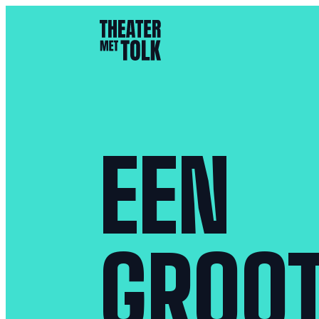
- Home pagina
EEN
GROO