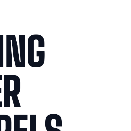
ING
ER