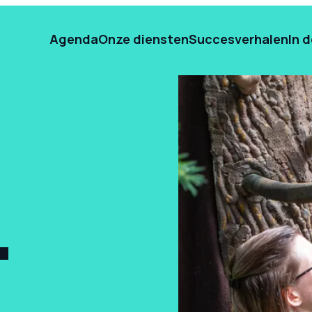
Agenda
Onze diensten
Succesverhalen
In 
T