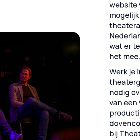
website 
mogelijk
theatera
Nederlan
wat er te
het mee
Werk je i
theaterg
nodig ov
van een v
producti
dovenco
bij Thea