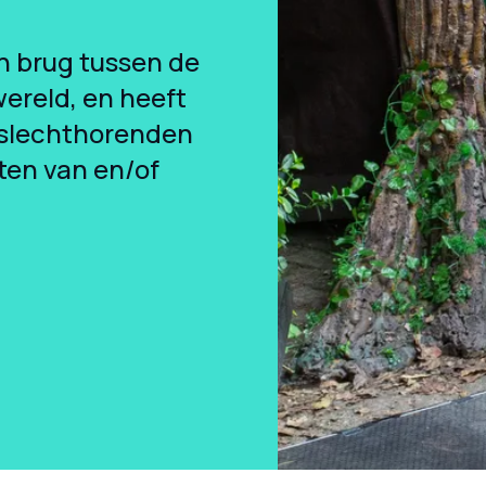
n brug tussen de
ereld, en heeft
 slechthorenden
ten van en/of