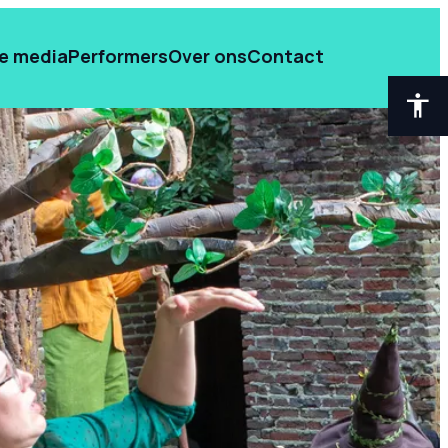
de media
Performers
Over ons
Contact