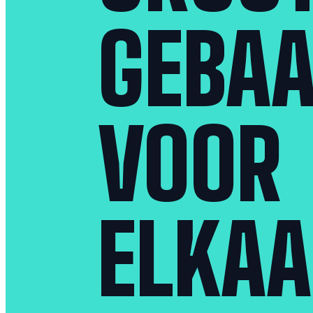
GEBA
VOOR
ELKA