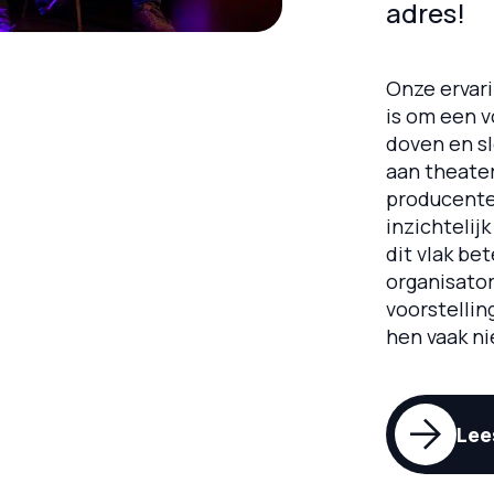
adres!
Onze ervar
is om een v
doven en s
aan theate
producente
inzichtelij
dit vlak be
organisator
voorstellin
hen vaak n
Lee