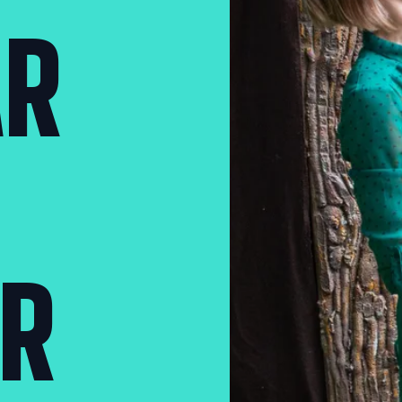
AR
AR