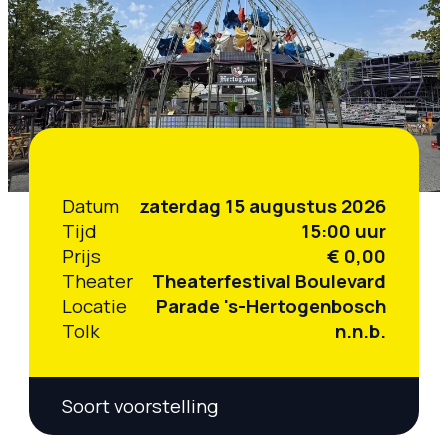
Datum
zaterdag 15 augustus 2026
Tijd
15:00 uur
Prijs
€ 0,00
Theater
Theaterfestival Boulevard
Locatie
Parade 's-Hertogenbosch
Tolk
n.n.b.
Soort voorstelling