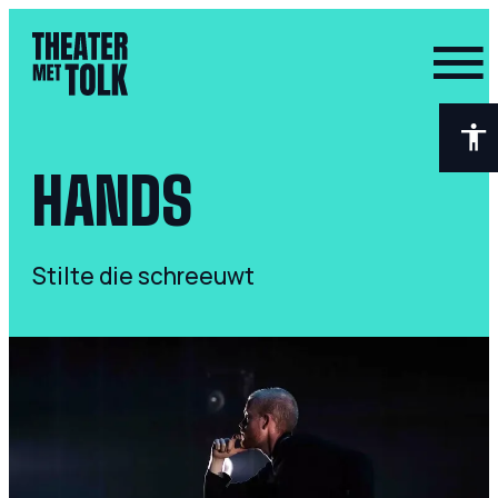
- Home pagina
HANDS
Stilte die schreeuwt