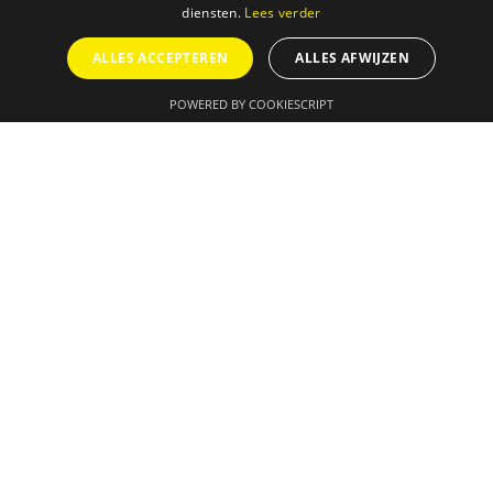
diensten.
Lees verder
ALLES ACCEPTEREN
ALLES AFWIJZEN
POWERED BY COOKIESCRIPT
AGENDA
ONZE DIENSTEN
SUCCESVERHALEN
IN DE MEDIA
OVER ONS