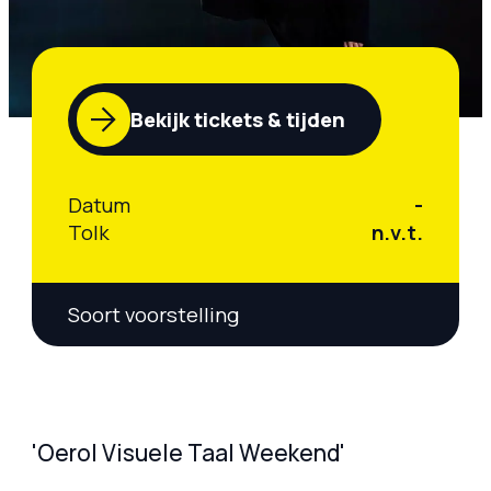
Bekijk tickets & tijden
Datum
-
Tolk
n.v.t.
Soort voorstelling
'Oerol Visuele Taal Weekend'