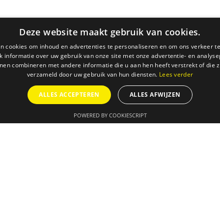
Deze website maakt gebruik van cookies.
n cookies om inhoud en advertenties te personaliseren en om ons verkeer te
 informatie over uw gebruik van onze site met onze advertentie- en analyse
nen combineren met andere informatie die u aan hen heeft verstrekt of die z
verzameld door uw gebruik van hun diensten.
Lees verder
ALLES ACCEPTEREN
ALLES AFWIJZEN
POWERED BY COOKIESCRIPT
NSTEN
SUCCESVERHALEN
IN DE MEDIA
O
ANBI
Jaarverslag
Privacy statement