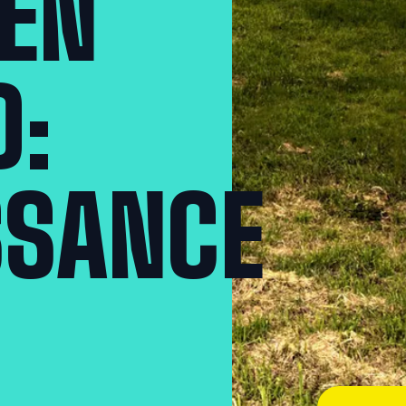
EN
D:
SSANCE