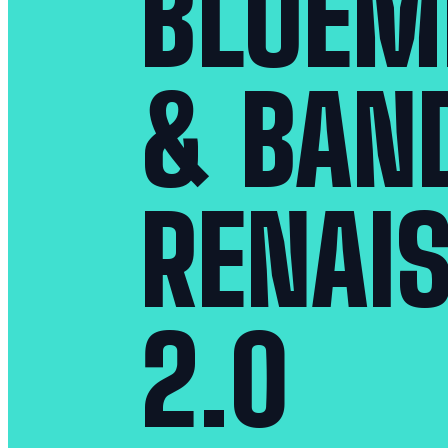
BLOEM
& BAN
RENAI
2.0