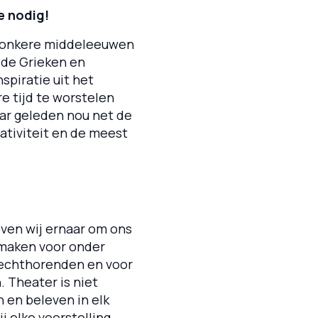
e nodig!
 donkere middeleeuwen
n de Grieken en
piratie uit het
e tijd te worstelen
jaar geleden nou net de
reativiteit en de meest
ven wij ernaar om ons
 maken voor onder
lechthorenden en voor
. Theater is niet
n en beleven in elk
j elke voorstelling