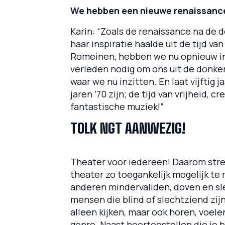
We hebben een nieuwe renaissanc
Karin: “Zoals de renaissance na de
haar inspiratie haalde uit de tijd va
Romeinen, hebben we nu opnieuw ins
verleden nodig om ons uit de donker
waar we nu inzitten. En laat vijftig 
jaren ’70 zijn; de tijd van vrijheid, c
fantastische muziek!”
TOLK NGT AANWEZIG!
Theater voor iedereen! Daarom stre
theater zo toegankelijk mogelijk te
anderen mindervaliden, doven en s
mensen die blind of slechtziend zijn
alleen kijken, maar ook horen, voele
genre. Naast hoortoestellen die je bi