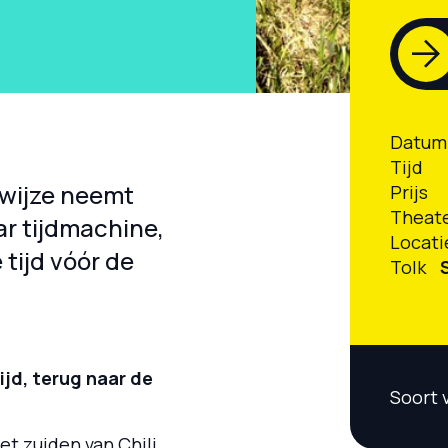
Datum
Tijd
 wijze neemt
Prijs
Theat
ar tijdmachine,
Locati
tijd vóór de
Tolk
ijd, terug naar de
Soort 
et zuiden van Chili.