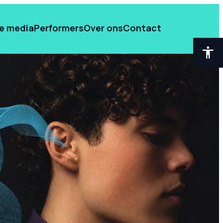
de media
Performers
Over ons
Contact