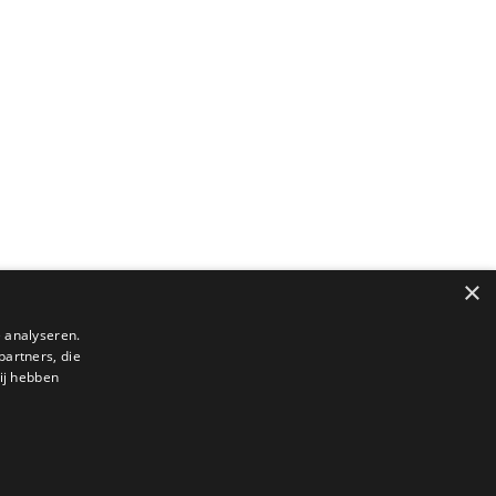
×
 analyseren.
partners, die
ij hebben