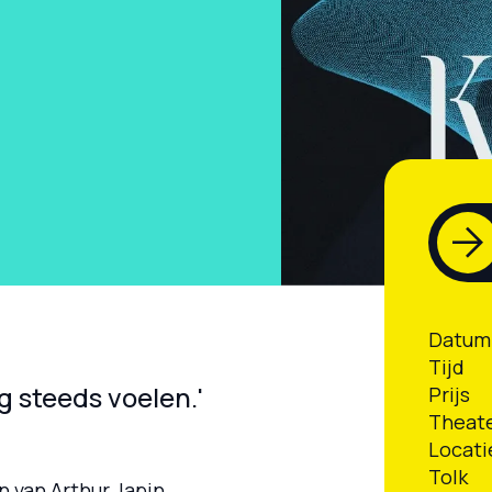
Datum
Tijd
og steeds voelen.'
Prijs
Theat
Locati
Tolk
 van Arthur Japin,