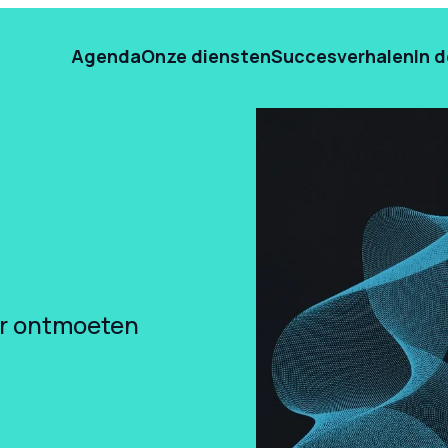
Agenda
Onze diensten
Succesverhalen
In 
ar ontmoeten