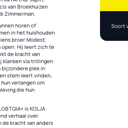
cis van Broekhuizen
ob Zimmerman.
kunnen horen of
Soort 
men in het huishouden
diens broer Modest,
open. Hij leert zich te
kt de kracht van
j klanken via trillingen
bijzondere plek in
igen stem leert vinden,
t hun verlangen om
nleving die hun
 LGBTQIA+ is KOLJA
nd verhaal over
n de kracht van anders