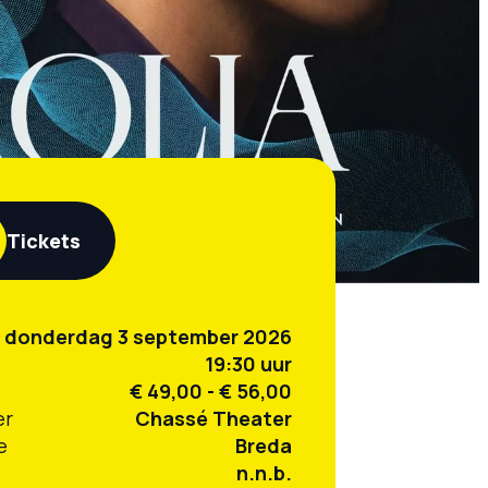
Tickets
donderdag 3 september 2026
19:30 uur
€ 49,00 - € 56,00
er
Chassé Theater
e
Breda
n.n.b.