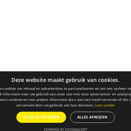
Deze website maakt gebruik van cookies.
n cookies om inhoud en advertenties te personaliseren en om ons verkeer te
 informatie over uw gebruik van onze site met onze advertentie- en analyse
nen combineren met andere informatie die u aan hen heeft verstrekt of die z
verzameld door uw gebruik van hun diensten.
Lees verder
ALLES ACCEPTEREN
ALLES AFWIJZEN
POWERED BY COOKIESCRIPT