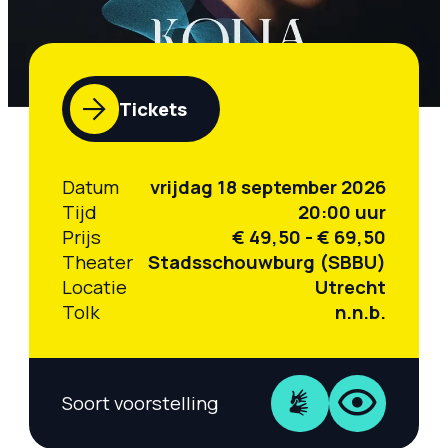
Tickets
Datum
vrijdag 18 september 2026
Tijd
20:00 uur
Prijs
€ 49,50 - € 69,50
Theater
Stadsschouwburg (SBBU)
Locatie
Utrecht
Tolk
n.n.b.
Soort voorstelling