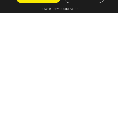
POWERED BY COOKIESCRIPT
AGENDA
ONZE DIENSTEN
SUCCESVERHALEN
IN DE MEDIA
OVER ONS
CONTACT