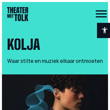
- Home pagina
KOLJA
Waar stilte en muziek elkaar ontmoeten