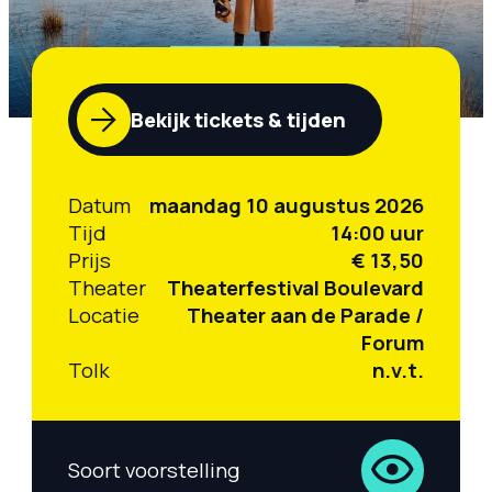
Bekijk tickets & tijden
Datum
maandag 10 augustus 2026
Tijd
14:00 uur
Prijs
€ 13,50
Theater
Theaterfestival Boulevard
Locatie
Theater aan de Parade /
Forum
Tolk
n.v.t.
Soort voorstelling