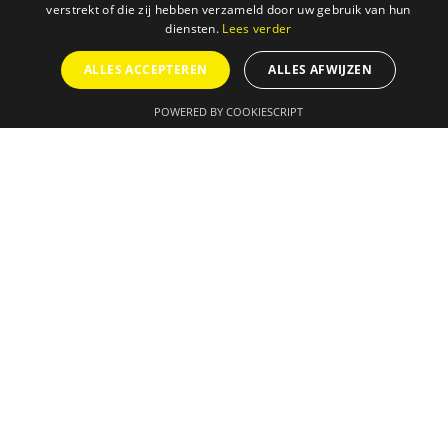
verstrekt of die zij hebben verzameld door uw gebruik van hun
diensten.
Lees verder
ALLES ACCEPTEREN
ALLES AFWIJZEN
POWERED BY COOKIESCRIPT
AGENDA
ONZE DIENSTEN
SUCCESVERHALEN
IN DE MEDIA
OVER ONS