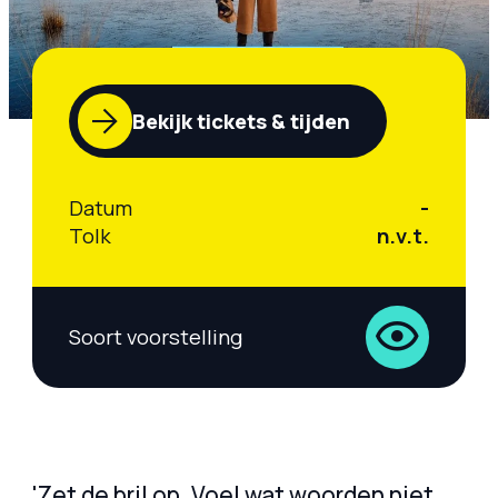
Bekijk tickets & tijden
Datum
-
Tolk
n.v.t.
Soort voorstelling
'Zet de bril op. Voel wat woorden niet