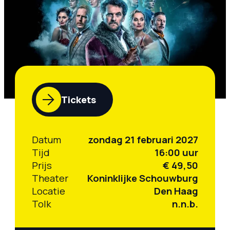
Tickets
Datum
zondag 21 februari 2027
Tijd
16:00 uur
Prijs
€ 49,50
Theater
Koninklijke Schouwburg
Locatie
Den Haag
Tolk
n.n.b.