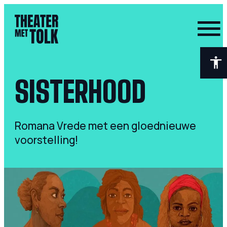
- Home pagina
SISTERHOOD
Romana Vrede met een gloednieuwe
voorstelling!