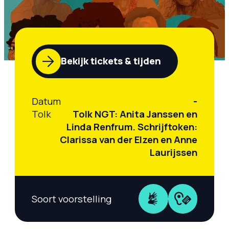
Bekijk tickets & tijden
Datum
-
Tolk
Tolk NGT: Anita Janssen en
Linda Renfrum. Schrijftoken:
Clarissa van der Elzen en Anne
Laurijssen
Soort voorstelling