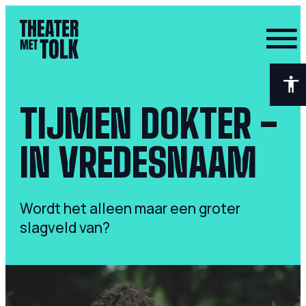
- Home pagina
TIJMEN DOKTER -
IN VREDESNAAM
Wordt het alleen maar een groter
slagveld van?